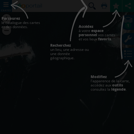
CARTES
Parcourez
le catalogue des cartes
1
Accédez
et des données.
à votre
espace
personnel
vos cartes
et vos lieux
favoris
.
Recherchez
un lieu, une adresse ou
une donnée
géographique.
Modifiez
l'apparence de la carte,
accédez aux
outils
consultez la
légende
.