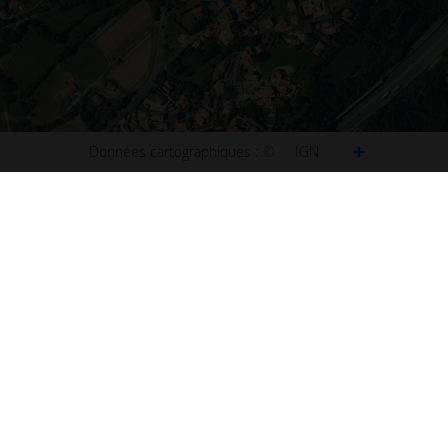
Données cartographiques :
©
IGN
ct
Plan de Paris
u site
Plan de Lyon
ibilité : non conforme
Plan de Marseille
ns légales
Plan de Lille
s et statistiques
Plan de Nice
s
Plan de Nantes
aux questions (FAQ)
Plan de Toulouse
 d'information
Plan de Bordeaux
d'écran
Plan de Strasbourg