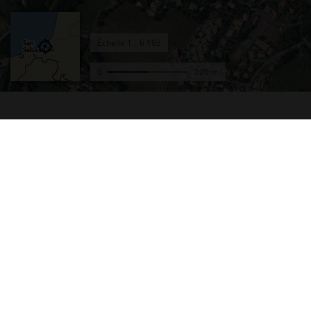
Échelle
1 :
0
200 m
Accueil
Conta
Actualités
Plan d
Le projet Géoportail
Access
Fonds de cartes
Mentio
Données thématiques
Cookie
Remonter le temps
Crédit
Toutes les données
Foire 
Producteurs de données
Lettre
INSPIRE
Fonds 
Tutoriels