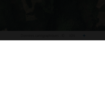
Données cartographiques :
©
IGN
ct
Plan de Paris
u site
Plan de Lyon
ibilité : non conforme
Plan de Marseille
ns légales
Plan de Lille
s et statistiques
Plan de Nice
s
Plan de Nantes
aux questions (FAQ)
Plan de Toulouse
 d'information
Plan de Bordeaux
d'écran
Plan de Strasbourg