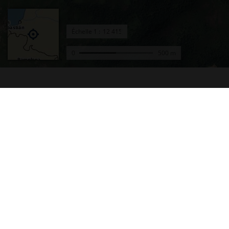
Échelle
1 :
0
500 m
Accueil
Conta
Actualités
Plan d
Le projet Géoportail
Access
Fonds de cartes
Mentio
Données thématiques
Cookie
Remonter le temps
Crédit
Toutes les données
Foire 
Producteurs de données
Lettre
INSPIRE
Fonds 
Tutoriels