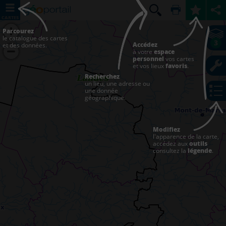
CARTES
Parcourez
le catalogue des cartes
3
Accédez
et des données.
à votre
espace
personnel
vos cartes
et vos lieux
favoris
.
Recherchez
un lieu, une adresse ou
une donnée
géographique.
Modifiez
l'apparence de la carte,
accédez aux
outils
consultez la
légende
.