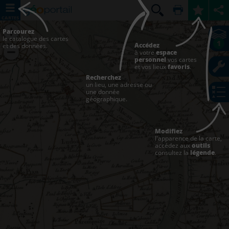
CARTES
Parcourez
le catalogue des cartes
1
Accédez
et des données.
à votre
espace
personnel
vos cartes
et vos lieux
favoris
.
Recherchez
un lieu, une adresse ou
une donnée
géographique.
Modifiez
l'apparence de la carte,
accédez aux
outils
consultez la
légende
.