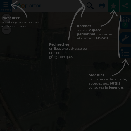
CARTES
Parcourez
le catalogue des cartes
2
Accédez
et des données.
à votre
espace
personnel
vos cartes
et vos lieux
favoris
.
Recherchez
un lieu, une adresse ou
une donnée
géographique.
Modifiez
l'apparence de la carte,
accédez aux
outils
consultez la
légende
.