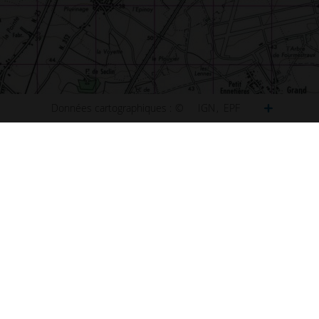
Données cartographiques :
©
IGN
EPF
ct
Plan de Paris
u site
Plan de Lyon
ibilité : non conforme
Plan de Marseille
ns légales
Plan de Lille
s et statistiques
Plan de Nice
s
Plan de Nantes
aux questions (FAQ)
Plan de Toulouse
 d'information
Plan de Bordeaux
d'écran
Plan de Strasbourg