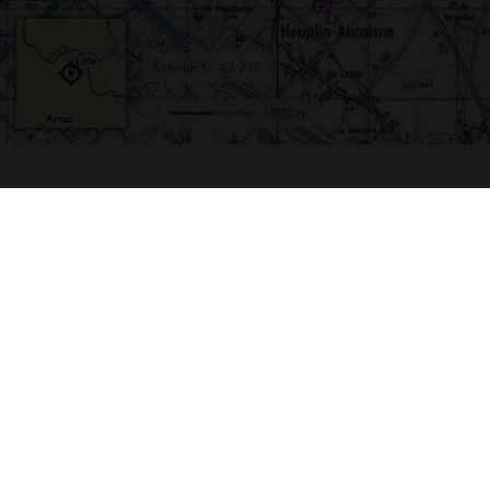
Échelle
1 :
0
1000 m
Accueil
Conta
Actualités
Plan d
Le projet Géoportail
Access
Fonds de cartes
Mentio
Données thématiques
Cookie
Remonter le temps
Crédit
Toutes les données
Foire 
Producteurs de données
Lettre
INSPIRE
Fonds 
Tutoriels