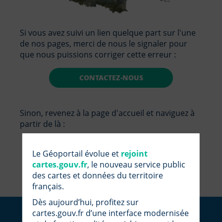
Si vous avez suivi un lien quelque part sur l'une
de nos pages, merci de nous le signaler pour
que nous puissions corriger cette erreur :
CONTACTEZ-NOUS
Sinon, revenez à la page d'accueil et naviguez à
partir de là :
RETOUR À L'ACCUEIL
Le Géoportail évolue et
rejoint
cartes.gouv.fr
, le nouveau service public
des cartes et données du territoire
français.
Dès aujourd’hui, profitez sur
cartes.gouv.fr d’une interface modernisée
Suivez-nous