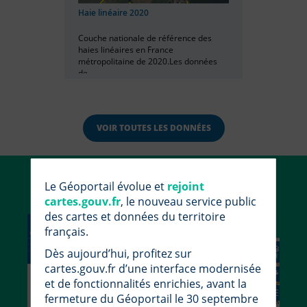
Haie linéaire 2020
Couche nationale de référence des
haies linéaires en France
métropolitaine de 2020.Les données
de...
VOIR TOUTES LES DONNÉES
Utiliser le Géoportail
Le Géoportail évolue et
rejoint
cartes.gouv.fr
, le nouveau service public
des cartes et données du territoire
français.
Dès aujourd’hui, profitez sur
cartes.gouv.fr d’une interface modernisée
et de fonctionnalités enrichies, avant la
fermeture du Géoportail le 30 septembre