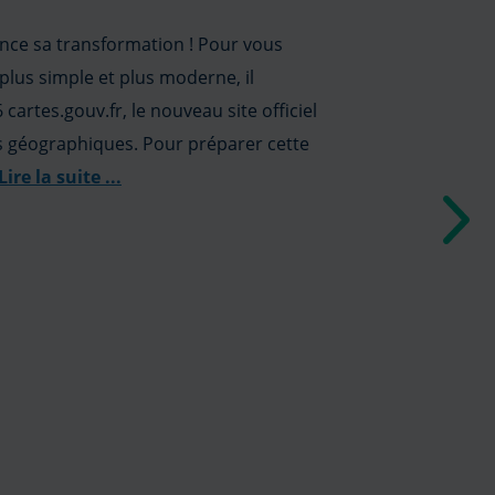
su
ce sa transformation ! Pour vous
plus simple et plus moderne, il
 cartes.gouv.fr, le nouveau site officiel
s géographiques. Pour préparer cette
Lire la suite
...
Une
pour
le 3
que 
vous