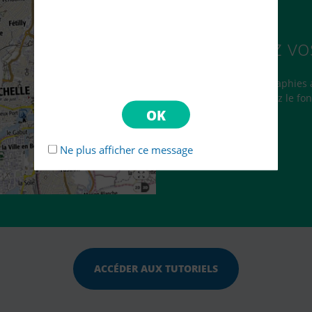
Choisissez vo
Cartes IGN, photographies a
cadastrales… trouvez le fon
Ne plus afficher ce message
ACCÉDER AUX TUTORIELS