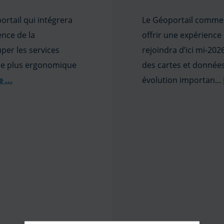
rtail qui intégrera
Le Géoportail commen
ence de la
offrir une expérience 
uper les services
rejoindra d’ici mi-2026
ce plus ergonomique
des cartes et donnée
e
...
évolution importan...