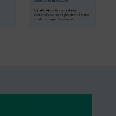
Cours d’eau BCAE 2026
S
Identification des cours d’eau
L
concernés par les règles des « Bonnes
c
conditions agricoles et envi...
d