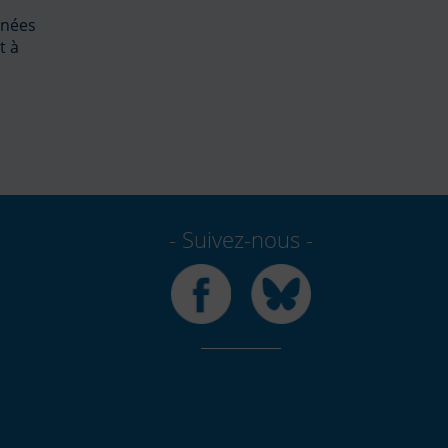
nnées
t à
Suivez-nous
Facebook
Bluesky