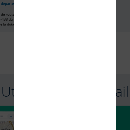
 départementales
de routes retenu par le décret
-438 du 20 mai 2025, pour le
e la dotation g...
VOIR TOUTES LES DONNÉES
Utiliser le Géoportail