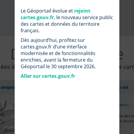
Le Géoportail évolue et
rejoint
VOIR TOUTES LES ACTUALITÉS
cartes.gouv.fr
, le nouveau service public
des cartes et données du territoire
français.
Dès aujourd’hui, profitez sur
cartes.gouv.fr d’une interface
Données à la Une
modernisée et de fonctionnalités
enrichies, avant la fermeture du
ées du Géoportail et ajoutez-les aux fonds de cart
Géoportail le 30 septembre 2026.
Aller sur cartes.gouv.fr
ransports
Occupation du sol
Habitats naturels et semi-n...
La cartographie nationale des h
naturels et semi-naturels terres
(CarHab) donne pour c...