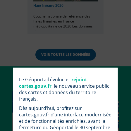
Haie linéaire 2020
Couche nationale de référence des
haies linéaires en France
métropolitaine de 2020.Les données
de...
VOIR TOUTES LES DONNÉES
Utiliser le Géoportail
Le Géoportail évolue et
rejoint
cartes.gouv.fr
, le nouveau service public
des cartes et données du territoire
français.
Dès aujourd’hui, profitez sur
cartes.gouv.fr d’une interface modernisée
et de fonctionnalités enrichies, avant la
fermeture du Géoportail le 30 septembre