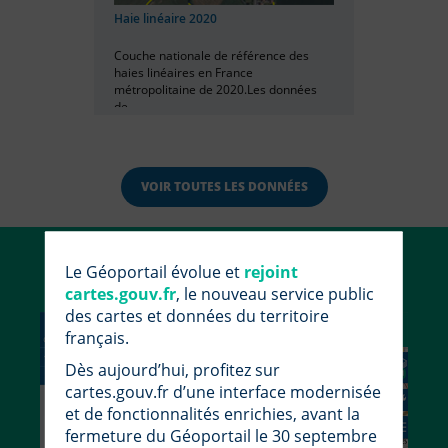
Haie linéaire 2020
Couche nationale de référence des
haies linéaires en France
métropolitaine de 2020.Les données
de...
VOIR TOUTES LES DONNÉES
Utiliser le Géoportail
Le Géoportail évolue et
rejoint
cartes.gouv.fr
, le nouveau service public
des cartes et données du territoire
français.
Dès aujourd’hui, profitez sur
cartes.gouv.fr d’une interface modernisée
et de fonctionnalités enrichies, avant la
fermeture du Géoportail le 30 septembre