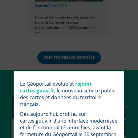
Haie linéaire 2020
Couche nationale de référence des
haies linéaires en France
métropolitaine de 2020.Les données
de...
VOIR TOUTES LES DONNÉES
Utiliser le Géoportail
Le Géoportail évolue et
rejoint
cartes.gouv.fr
, le nouveau service public
des cartes et données du territoire
français.
Dès aujourd’hui, profitez sur
cartes.gouv.fr d’une interface modernisée
et de fonctionnalités enrichies, avant la
fermeture du Géoportail le 30 septembre