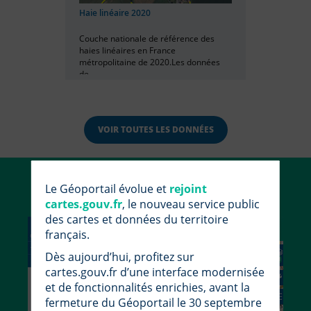
Haie linéaire 2020
Couche nationale de référence des
haies linéaires en France
métropolitaine de 2020.Les données
de...
VOIR TOUTES LES DONNÉES
Utiliser le Géoportail
Le Géoportail évolue et
rejoint
cartes.gouv.fr
, le nouveau service public
des cartes et données du territoire
français.
Dès aujourd’hui, profitez sur
cartes.gouv.fr d’une interface modernisée
et de fonctionnalités enrichies, avant la
fermeture du Géoportail le 30 septembre