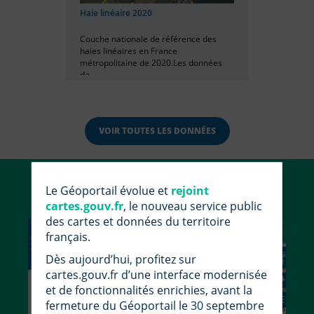
Haie linéaire 2020
Couche nationale de référence des
haies linéaires en France
métropolitaine de 2020.Les données
de...
VOIR TOUTES LES DONNÉES
Utiliser le Géoportail
Le Géoportail évolue et
rejoint
cartes.gouv.fr
, le nouveau service public
des cartes et données du territoire
français.
Dès aujourd’hui, profitez sur
cartes.gouv.fr d’une interface modernisée
et de fonctionnalités enrichies, avant la
fermeture du Géoportail le 30 septembre