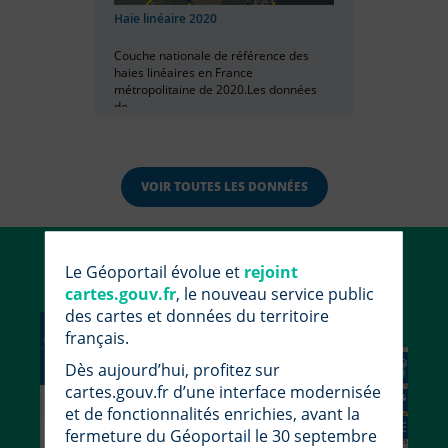
Haie linéaire 2020
Couche nationale de référence des
haies linéaires en France
métropolitaine de 2020.Les données
de...
VOIR TOUTES LES DONNÉES
Utiliser le Géoportail
Le Géoportail évolue et
rejoint
cartes.gouv.fr
, le nouveau service public
des cartes et données du territoire
français.
Dès aujourd’hui, profitez sur
cartes.gouv.fr d’une interface modernisée
et de fonctionnalités enrichies, avant la
fermeture du Géoportail le 30 septembre